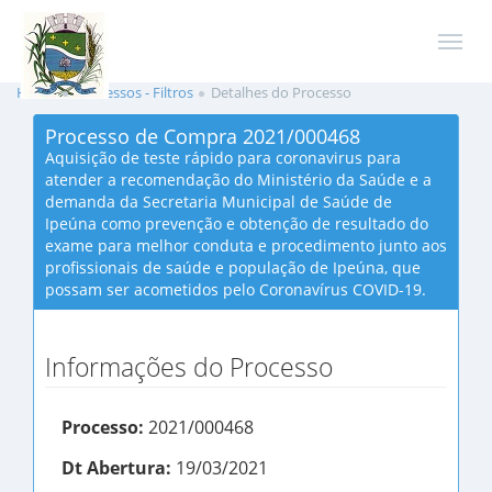
Home
Processos - Filtros
Detalhes do Processo
Processo de Compra 2021/000468
Aquisição de teste rápido para coronavirus para
atender a recomendação do Ministério da Saúde e a
demanda da Secretaria Municipal de Saúde de
Ipeúna como prevenção e obtenção de resultado do
exame para melhor conduta e procedimento junto aos
profissionais de saúde e população de Ipeúna, que
possam ser acometidos pelo Coronavírus COVID-19.
Informações do Processo
Processo:
2021/000468
Dt Abertura:
19/03/2021