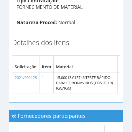
Tipo Contratação:
FORNECIMENTO DE MATERIAL
Natureza Proced:
Normal
Detalhes dos Itens
Solicitação
Item
Material
Qtde.
2021/002128
1
15.00013.015746 TESTE RÁPIDO
1500
PARA CORONAVÍRUS (COVID-19)
IGG/IGM
Fornecedores participantes
Be