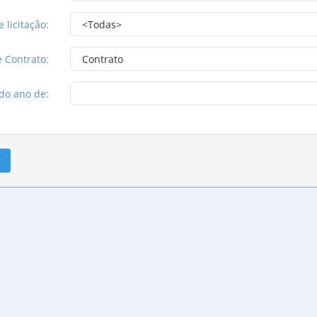
 licitação:
e Contrato:
do ano de:
r