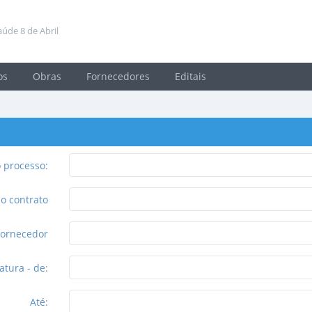
úde 8 de Abril
os
Obras
Fornecedores
Editais
 processo:
o contrato
Fornecedor
atura - de:
Até: