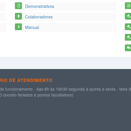
Demonstrativos
Colaboradores
Manual
IO DE ATENDIMENTO
de funcionamento - das 8h às 16h30 segunda à quinta e sexta - feira 
 (exceto feriados e pontos facultativos)