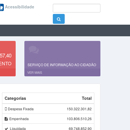
Acessibilidade
57,40
ENTO
SERVIÇO DE INFORMAÇÃO AO CIDADÃO
VER MAIS
Categorias
Total
Despesa Fixada
150.322.301,82
Empenhada
103.806.510,26
Liquidada
69.748.852,90