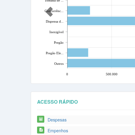
Tomada de ...
Concorrênc...
Dispensa d...
Inexigível
Pregão
Pregão Ele...
Outros
0
500.000
ACESSO RÁPIDO
Despesas
Empenhos