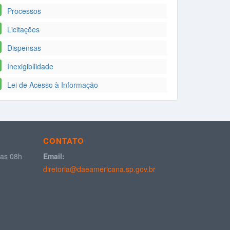
Processos
Licitações
Dispensas
Inexigibilidade
Lei de Acesso à Informação
CONTATO
das 08h
Email:
diretoria@daeamericana.sp.gov.br