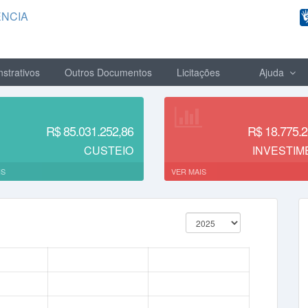
ÊNCIA
strativos
Outros Documentos
Licitações
Ajuda
R$ 85.031.252,86
R$ 18.775.2
CUSTEIO
INVESTIM
IS
VER MAIS