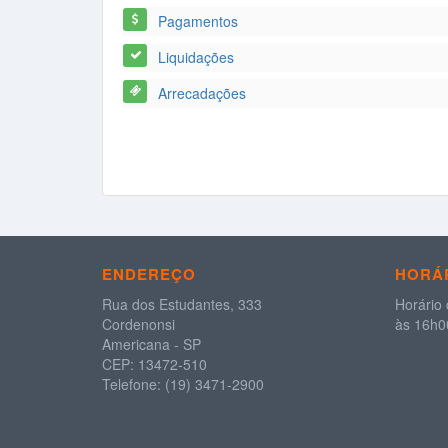
Pagamentos
Liquidações
Arrecadações
ENDEREÇO
HORÁR
Rua dos Estudantes, 333
Horário 
Cordenonsi
às 16h00
Americana - SP
CEP: 13472-510
Telefone: (19) 3471-2900