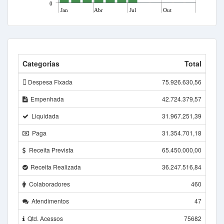
0
Jan
Abr
Jul
Out
Categorias
Total
Despesa Fixada
75.926.630,56
Empenhada
42.724.379,57
Liquidada
31.967.251,39
Paga
31.354.701,18
Receita Prevista
65.450.000,00
Receita Realizada
36.247.516,84
Colaboradores
460
Atendimentos
47
Qtd. Acessos
75682